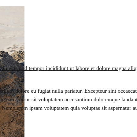
d do eiusmod tempor incididunt ut labore et dolore magna aliq
 cillum dolore eu fugiat nulla pariatur. Excepteur sint occaeca
iste natus error sit voluptatem accusantium doloremque laudan
abo. Nemo enim ipsam voluptatem quia voluptas sit aspernatur a