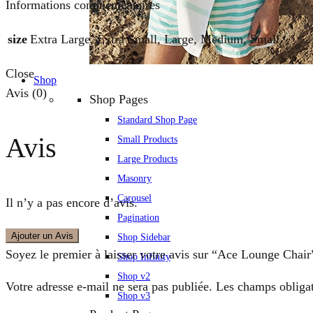
Informations complémentaires
size
Extra Large, Extra Small, Large, Medium, Small
Close
Shop
Avis (0)
Shop Pages
Standard Shop Page
Avis
Small Products
Large Products
Masonry
Carousel
Il n’y a pas encore d’avis.
Pagination
Ajouter un Avis
Shop Sidebar
Soyez le premier à laisser votre avis sur “Ace Lounge Chair
Shop Infinity
Shop v2
Votre adresse e-mail ne sera pas publiée.
Les champs obligat
Shop v3