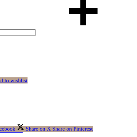
d to wishlist
acebook
Share on X
Share on Pinterest
New Arrivals