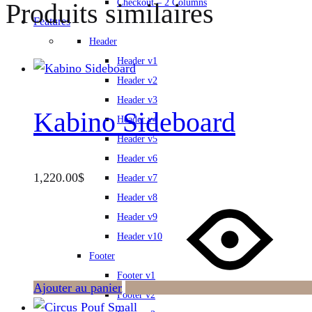
Checkout – 2 Columns
Produits similaires
Features
Header
Header v1
Header v2
Header v3
Kabino Sideboard
Header v4
Header v5
Header v6
1,220.00
$
Header v7
Header v8
Header v9
Header v10
Footer
Footer v1
Ajouter au panier
Footer v2