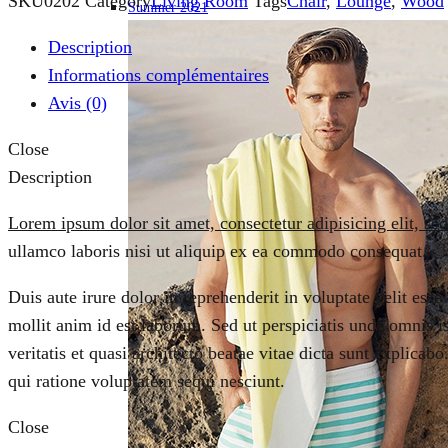
SKU
0202
Category
Living Room
Tags
Chair
,
Lounge
,
Wood
Summer 2021
Description
Informations complémentaires
Avis (0)
Close
Description
Lorem ipsum dolor sit amet, consectetur adipisicing elit, se
ullamco laboris nisi ut aliquip ex ea commodo consequat.
Duis aute irure dolor in reprehenderit in voluptate velit esse
mollit anim id est laborum. Sed ut perspiciatis unde omnis 
veritatis et quasi architecto beatae vitae dicta sunt explic
qui ratione voluptatem sequi nesciunt.
Close