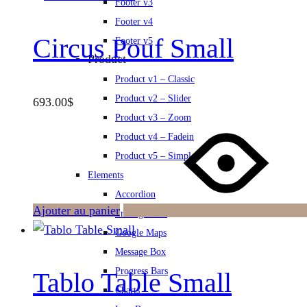
Footer v3
Footer v4
Circus Pouf Small
Footer v5
Product
Product v1 – Classic
Product v2 – Slider
693.00
$
Product v3 – Zoom
Product v4 – Fadein
Product v5 – Simple
Elements
Accordion
Ajouter au panier
Pricing Table
Google Maps
Message Box
Progress Bars
Tablo Table Small
Charts