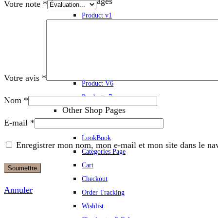
Product Pages
Votre note
*
Product v1
Product v2
Product V3
Product v4
Product v5
Votre avis
*
Product V6
Product v7
Nom
*
Other Shop Pages
E-mail
*
Collection
LookBook
Enregistrer mon nom, mon e-mail et mon site dans le n
Categories Page
Cart
Checkout
Annuler
Order Tracking
Wishlist