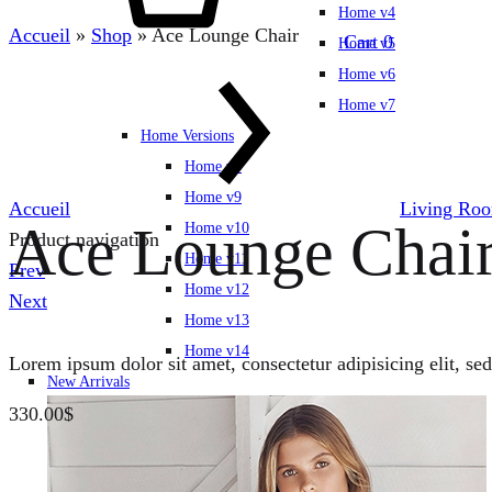
Home v4
Accueil
»
Shop
»
Ace Lounge Chair
Cart
0
Home v5
Home v6
Home v7
Home Versions
Home v8
Home v9
Accueil
Living Ro
Ace Lounge Chai
Home v10
Product navigation
Home v11
Prev
Home v12
Next
Home v13
Home v14
Lorem ipsum dolor sit amet, consectetur adipisicing elit, se
New Arrivals
330.00
$