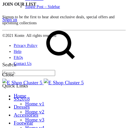
JOIN OUR LIST
Single Post – Sidebar
Signup to be the first to hear about exclusive deals, special offers and
Sign in
upcoming collections
©2021 Konte. All rights reserved
Privacy Policy
Help
FAQs
Contact Us
Search
Close
Quick Links
Home
SS2018
Home v1
Dresses
Home v2
Accessories
Home v3
Footwear
Home v4