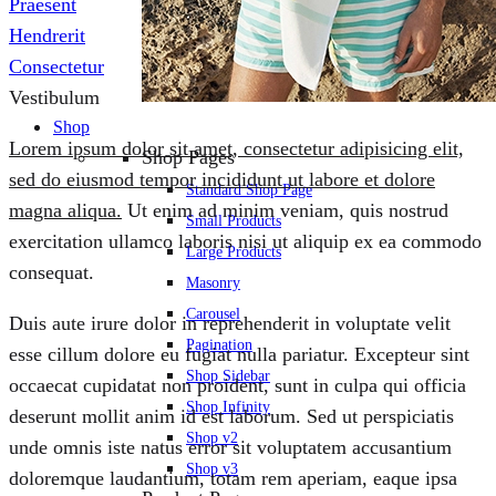
Praesent
Hendrerit
Consectetur
Vestibulum
Shop
Lorem ipsum dolor sit amet, consectetur adipisicing elit,
Shop Pages
sed do eiusmod tempor incididunt ut labore et dolore
Standard Shop Page
magna aliqua.
Ut enim ad minim veniam, quis nostrud
Small Products
exercitation ullamco laboris nisi ut aliquip ex ea commodo
Large Products
consequat.
Masonry
Carousel
Duis aute irure dolor in reprehenderit in voluptate velit
Pagination
esse cillum dolore eu fugiat nulla pariatur. Excepteur sint
Shop Sidebar
occaecat cupidatat non proident, sunt in culpa qui officia
Shop Infinity
deserunt mollit anim id est laborum. Sed ut perspiciatis
Shop v2
unde omnis iste natus error sit voluptatem accusantium
Shop v3
doloremque laudantium, totam rem aperiam, eaque ipsa