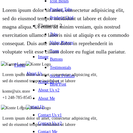
Icon Boxes
Product Tabs
Lorem ipsum dolor sit amet, consectetur adipisicing elit,
Products Grid
sed do eiusmod tempor incididunt ut labore et dolore
Elements 2
magna aliqua. Ut enim ad minim veniam, quis nostrud
Tabs
exercitation ullamco laboris nisi ut aliquip ex ea commodo
Video Players
consequat. Duis aute irure dolor in reprehenderit in
Team
voluptate velit esse cillum dolore eu fugiat nulla pariatur.
Image
Buttons
Pages
Testimonials
About Us
Lorem ipsum dolor sit amet, consectetur adipisicing elit,
Social Profiles
sed do eiusmod tempor incididunt ut labore
About Us v1
Blog Post
About Us v2
konte@uix.store
+1 248-785-8545
About Me
Contact Us
Contact Us v1
Lorem ipsum dolor sit amet, consectetur adipisicing elit,
Contact Us v2
sed do eiusmod tempor incididunt ut labore
Contact Me