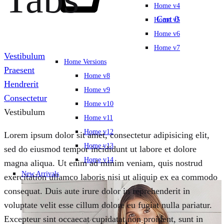
Home v4
Cart
0
Home v5
Home v6
Home v7
Vestibulum
Home Versions
Praesent
Home v8
Hendrerit
Home v9
Consectetur
Home v10
Vestibulum
Home v11
Home v12
Lorem ipsum dolor sit amet, consectetur adipisicing elit,
Home v13
sed do eiusmod tempor incididunt ut labore et dolore
Home v14
magna aliqua. Ut enim ad minim veniam, quis nostrud
New Arrivals
exercitation ullamco laboris nisi ut aliquip ex ea commodo
consequat. Duis aute irure dolor in reprehenderit in
voluptate velit esse cillum dolore eu fugiat nulla pariatur.
Excepteur sint occaecat cupidatat non proident, sunt in