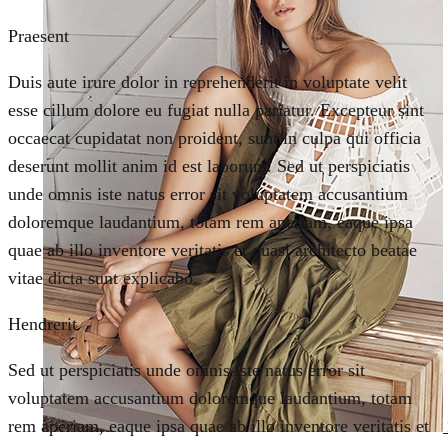
Praesent
Duis aute irure dolor in reprehenderit in voluptate velit
esse cillum dolore eu fugiat nulla pariatur. Excepteur sint
occaecat cupidatat non proident, sunt in culpa qui officia
deserunt mollit anim id est laborum. Sed ut perspiciatis
unde omnis iste natus error sit voluptatem accusantium
doloremque laudantium, totam rem aperiam, eaque ipsa
quae ab illo inventore veritatis et quasi architecto beatae
vitae dicta sunt explicabo.
Hendrerit
Sed ut perspiciatis unde omnis iste natus error sit
voluptatem accusantium doloremque laudantium, totam
rem aperiam, eaque ipsa quae ab illo inventore veritatis et