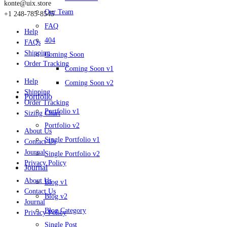
konte@uix.store
Our Team
+1 248-785-8545
FAQ
Help
404
FAQs
Shipping
Coming Soon
Order Tracking
Coming Soon v1
Help
Coming Soon v2
Shipping
Portfolio
Order Tracking
Portfolio v1
Sizing Chart
Portfolio v2
About Us
Single Portfolio v1
Contact Us
Journal
Single Portfolio v2
Privacy Policy
Journal
About Us
Blog v1
Contact Us
Blog v2
Journal
Blog Category
Privacy Policy
Single Post