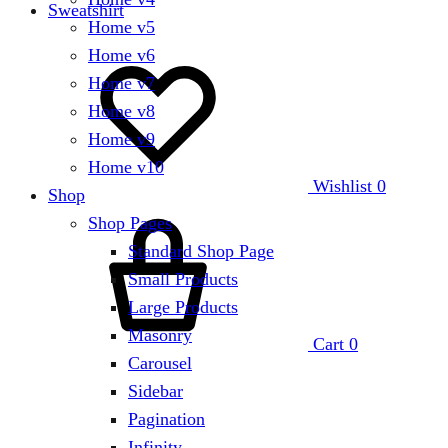
Sweatshirt
Home v5
Home v6
Home v7
Home v8
Home v9
Home v10
Wishlist
0
Shop
Shop Pages
Standard Shop Page
Small Products
Large Products
Masonry
Cart
0
Carousel
Sidebar
Pagination
Infinity