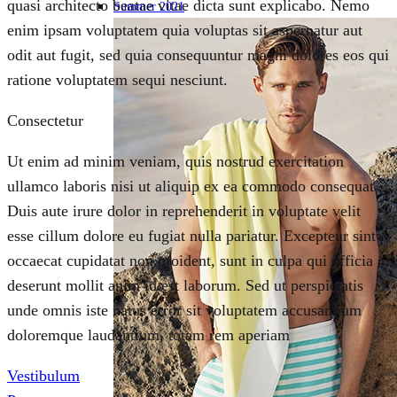
quasi architecto beatae vitae dicta sunt explicabo. Nemo
Summer 2021
enim ipsam voluptatem quia voluptas sit aspernatur aut
odit aut fugit, sed quia consequuntur magni dolores eos qui
ratione voluptatem sequi nesciunt.
Consectetur
Ut enim ad minim veniam, quis nostrud exercitation
ullamco laboris nisi ut aliquip ex ea commodo consequat.
Duis aute irure dolor in reprehenderit in voluptate velit
esse cillum dolore eu fugiat nulla pariatur. Excepteur sint
occaecat cupidatat non proident, sunt in culpa qui officia
deserunt mollit anim id est laborum. Sed ut perspiciatis
unde omnis iste natus error sit voluptatem accusantium
doloremque laudantium, totam rem aperiam
Vestibulum