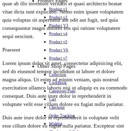
Product Pages
quae ab illo inventore veritatis et quasi architecto beatae
Product v1
vitae dicta sunt explicabo. Nemo enim ipsam voluptatem
Product v2
quia voluptas sit aspernatur aut odit aut fugit, sed quia
Product V3
consequuntur magni dolores eos qui ratione voluptatem
Product v4
sequi nesciunt.
Product v5
Praesent
Product V6
Product v7
Lorem ipsum dolor sit amet, consectetur adipisicing elit,
Other Shop Pages
sed do eiusmod tempor incididunt ut labore et dolore
Collection
magna aliqua. Ut enim ad minim veniam, quis nostrud
LookBook
exercitation ullamco laboris nisi ut aliquip ex ea commodo
Categories Page
consequat. Duis aute irure dolor in reprehenderit in
Cart
voluptate velit esse cillum dolore eu fugiat nulla pariatur.
Checkout
Order Tracking
Duis aute irure dolor in reprehenderit in voluptate velit
Wishlist
esse cillum dolore eu fugiat nulla pariatur. Excepteur sint